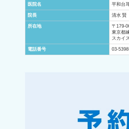
医院名
平和台
院長
清水 賢
所在地
〒179-0
東京都練
スカイス
電話番号
03-5398