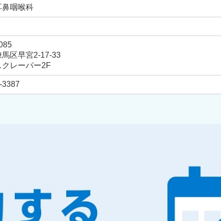
耳鼻咽喉科
085
馬区早宮2-17-33
クレーパー2F
-3387