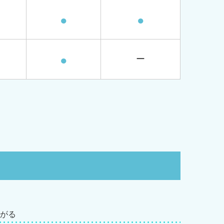
●
●
●
ー
曲がる