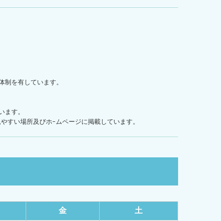
体制を有しています。
います。
やすい場所及びホｰムページに掲載しています。
金
土