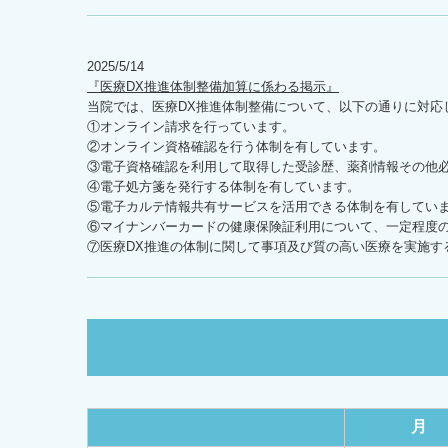
2025/5/14
『医療DX推進体制整備加算に係わる掲示』
当院では、医療DX推進体制整備について、以下の通りに対応
①オンライン請求を行っています。
②オンライン資格確認を行う体制を有しています。
③電子資格確認を利用して取得した受診歴、薬剤情報その他
④電子処方箋を発行する体制を有しています。
⑤電子カルテ情報共有サービスを活用できる体制を有してい
⑥マイナンバーカードの健康保険証利用について、一定程度
⑦医療DX推進の体制に関して事項及び質の高い医療を実施す
月