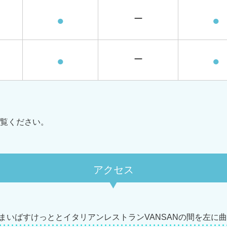
●
ー
●
●
ー
●
覧ください。
アクセス
 まいばすけっととイタリアンレストランVANSANの間を左に